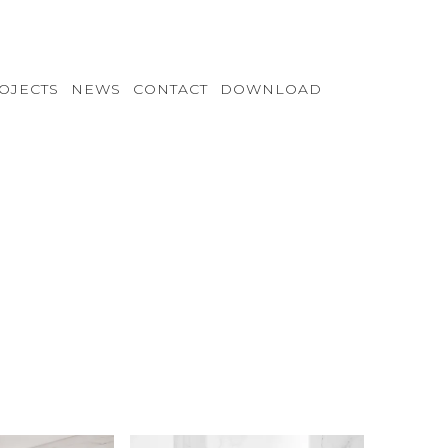
OJECTS
NEWS
CONTACT
DOWNLOAD
VB-S122
VC-S122
VD-S122