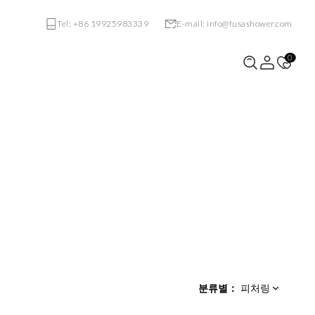
Tel: +86 19925983339
E-mail: info@fusashower.com
0
VE-S731
VF-S121
분류별
：
피처링