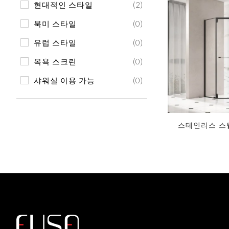
현대적인 스타일
(2)
VG-S132
북미 스타일
(0)
유럽 ​​스타일
(0)
목욕 스크린
(0)
샤워실 이용 가능
(0)
VN-H731
스테인리스 스
지금 견
스윙 강화 유리
PVD 코팅 