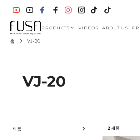
PRODUCTS
VIDEOS
ABOUT US
PR
홈
VJ-20
SHOWER
ENCLOSURES- Modern
Style
SHOWER
ENCLOSURES-
European Style
VJ-20
VA-S721
SHOWER
ENCLOSURES-North
American Style
WALK IN SHOWERS
BATH SCREENS
2
제품
제품