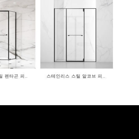
VH-S121
VJ-P331
VK-P731
VO-H131
VP-H731
VR-H331
틸 펜타곤 피벗
스테인리스 스틸 알코브 피벗
적 받기
지금 견적 받기
 샤워 인클로저
스윙 강화 유리 샤워실 인클로
매트 블랙 마감
저 PVD 코팅 매트 블랙 마감