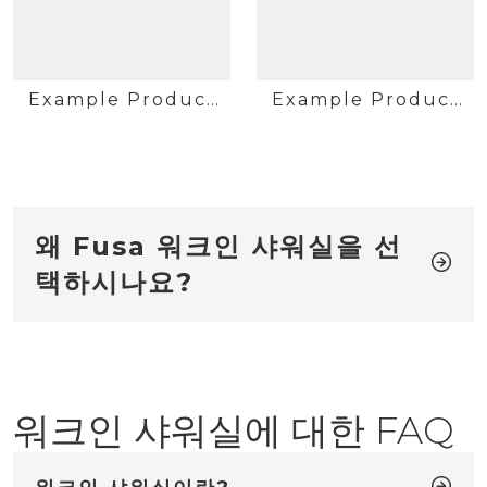
Example Product
Example Product
Title
Title
왜 Fusa 워크인 샤워실을 선
택하시나요?
우아하고 개방적인 컨셉 디자인
워크인 샤워실은 개방적이고 통풍이 잘되는 분위기를 조성하여 욕
실을 더 크고 매력적으로 느끼게 합니다. 전통적인 샤워 도어가 필
요 없이 욕실의 나머지 부분과 매끄럽게 전환되어 세련미와 편안함
을 더합니다. 미니멀리스트 디자인은 현대적이고 전통적인 욕실 미
학을 모두 보완합니다. 당신이 럭셔리를 찾고 있다면 프레임리
워크인 샤워실에 대한 FAQ
스 워크인 샤워실 칸막이는 스타일과 기능성을 모두 갖춘 디자인
을 선보입니다.
다양하고 사용자 정의 가능한 옵션