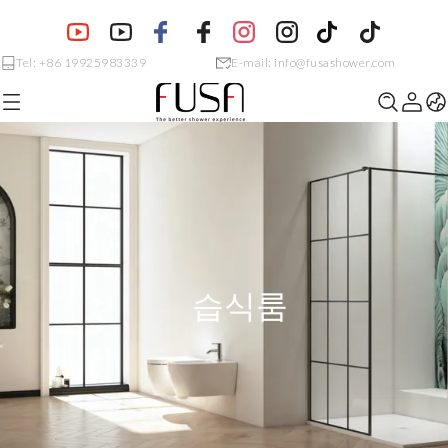
Tel: +86 19925983339
E-mail: info@fusashower.com
습식룸