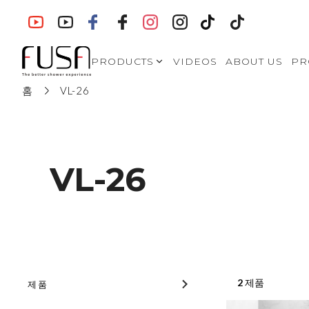
PRODUCTS
VIDEOS
ABOUT US
PR
홈
VL-26
SHOWER
ENCLOSURES- Modern
Style
SHOWER
ENCLOSURES-
European Style
VL-26
VA-S721
SHOWER
ENCLOSURES-North
American Style
WALK IN SHOWERS
BATH SCREENS
2
제품
제품