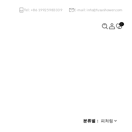
Tel: +86 19925983339
E-mail: info@fusashower.com
0
VE-S731
VF-S121
분류별
：
피처링