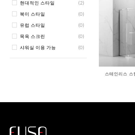
현대적인 스타일
(2)
VG-S132
북미 스타일
(0)
유럽 ​​스타일
(0)
목욕 스크린
(0)
샤워실 이용 가능
(0)
VN-H731
스테인리스 스
지금 견
피벗 스윙 강
인클로저 