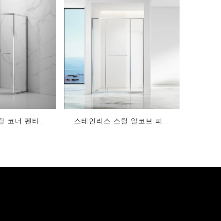
VH-S121
VJ-P331
VK-P731
VO-H131
VP-H731
VR-H331
틸 코너 펜타곤
스테인리스 스틸 알코브 피벗
적 받기
지금 견적 받기
화 유리 샤워실
스윙 강화 유리 샤워실 PVD
PVD 코팅
코팅