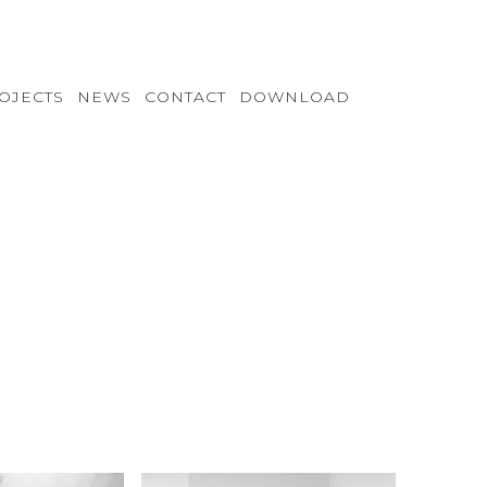
OJECTS
NEWS
CONTACT
DOWNLOAD
VB-S122
VC-S122
VD-S122