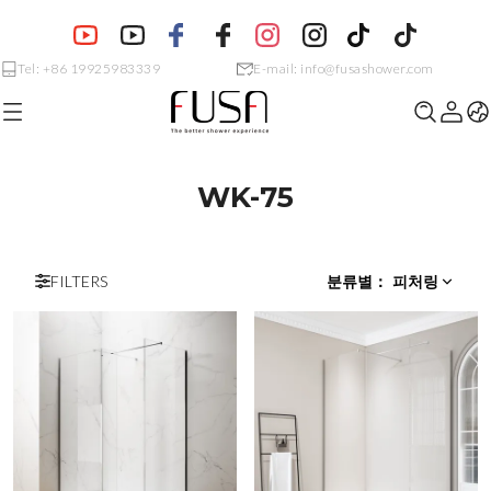
Tel: +86 19925983339
E-mail: info@fusashower.com
WK-75
FILTERS
분류별
：
피처링