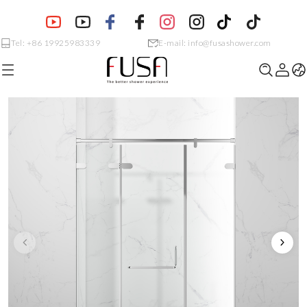
Tel: +86 19925983339
E-mail: info@fusashower.com