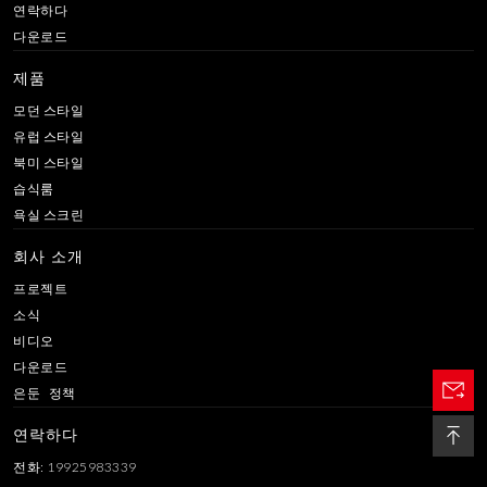
연락하다
다운로드
제품
모던 스타일
유럽 ​​스타일
북미 스타일
습식룸
욕실 스크린
회사 소개
프로젝트
소식
비디오
다운로드
은둔 정책
연락하다
전화: 19925983339