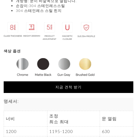
개방형: 문이 바깥쪽으로 열립니다.
손잡이:304 스테인레스스틸
304 스테인레스 스틸 힌지
색상 옵션
지금 견적 받기
명세서:
조정
너비
문 열림
최소 최대
1200
1195-1200
630